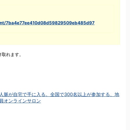
vent/7ba4e77ee410d08d59829509eb485d97
を受け取れます。
人脈が自宅で手に入る。全国で300名以上が参加する、地
員オンラインサロン