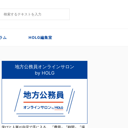
ラム
HOLG編集室
地方公務員オンラインサロン
by HOLG
学びと人脈が自宅で手に入る。 『費用』『時間』『場