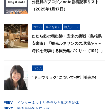
公務員のブログ／note新着記事リスト
（2025年1月17日）
コラム
事例を知る
観光／ＰＲ
たたら鉄の積出港・安来の挑戦（島根県
安来市）「観光ルネサンスの現場から～
時代を先駆ける観光地づくり～（191）」
コラム
“キョウリョク”について-村川美詠#4
PREV
インターネットリテラシと地方自治体
NEXT
地方自治体とIT人材