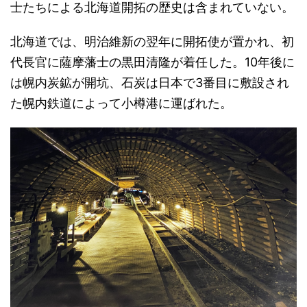
士たちによる北海道開拓の歴史は含まれていない。
北海道では、明治維新の翌年に開拓使が置かれ、初
代長官に薩摩藩士の黒田清隆が着任した。10年後に
は幌内炭鉱が開坑、石炭は日本で3番目に敷設され
た幌内鉄道によって小樽港に運ばれた。