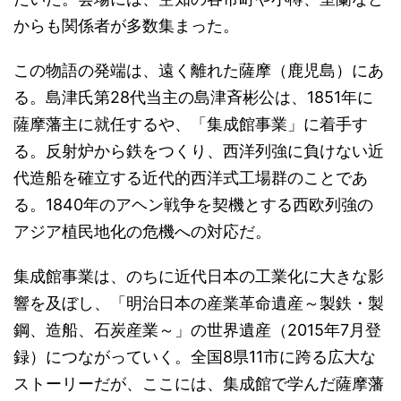
からも関係者が多数集まった。
この物語の発端は、遠く離れた薩摩（鹿児島）にあ
る。島津氏第28代当主の島津斉彬公は、1851年に
薩摩藩主に就任するや、「集成館事業」に着手す
る。反射炉から鉄をつくり、西洋列強に負けない近
代造船を確立する近代的西洋式工場群のことであ
る。1840年のアヘン戦争を契機とする西欧列強の
アジア植民地化の危機への対応だ。
集成館事業は、のちに近代日本の工業化に大きな影
響を及ぼし、「明治日本の産業革命遺産～製鉄・製
鋼、造船、石炭産業～」の世界遺産（2015年7月登
録）につながっていく。全国8県11市に跨る広大な
ストーリーだが、ここには、集成館で学んだ薩摩藩