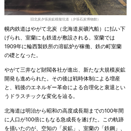
旧北炭夕張炭鉱模擬坑道（夕張石炭博物館）
幌内鉄道はやがて北炭（北海道炭礦汽船）に払い下
げられ、室蘭にも鉄道が敷設される。室蘭では
1909年に輪西製鉄所の溶鉱炉が稼働、鉄の町室蘭
の礎となった。
やがて三井など財閥各社が進出、新たな大規模炭鉱
開発も進められた。その後は戦時体制による増産
と、戦後のエネルギー革命による合理化と衰退とい
うドラスチックな変化を辿る。
北海道は明治から昭和の高度成長期までの100年間
に人口が100倍にもなる急成長を遂げた。この軌跡
を描いたのが、空知の「炭鉱」、室蘭の「鉄鋼」、