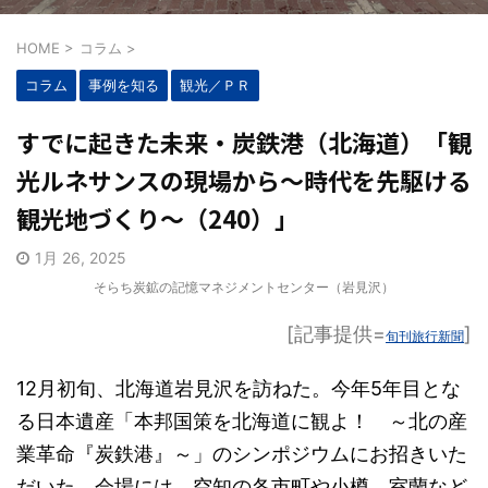
HOME
>
コラム
>
コラム
事例を知る
観光／ＰＲ
すでに起きた未来・炭鉄港（北海道）「観
光ルネサンスの現場から～時代を先駆ける
観光地づくり～（240）」
1月 26, 2025
そらち炭鉱の記憶マネジメントセンター（岩見沢）
[記事提供=
]
旬刊旅行新聞
12月初旬、北海道岩見沢を訪ねた。今年5年目とな
る日本遺産「本邦国策を北海道に観よ！ ～北の産
業革命『炭鉄港』～」のシンポジウムにお招きいた
だいた。会場には、空知の各市町や小樽、室蘭など