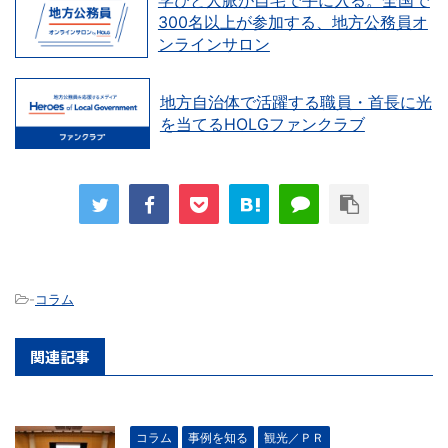
300名以上が参加する、地方公務員オ
ンラインサロン
地方自治体で活躍する職員・首長に光
を当てるHOLGファンクラブ
-
コラム
関連記事
コラム
事例を知る
観光／ＰＲ