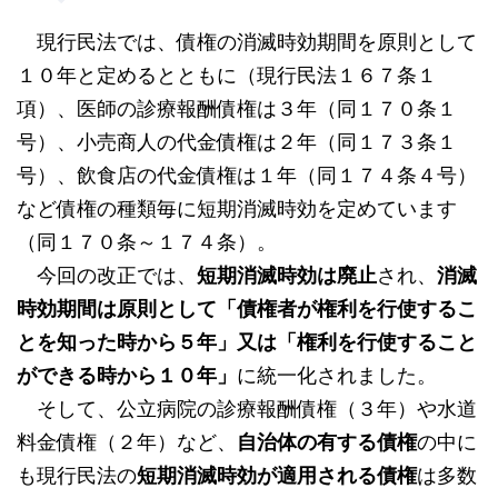
現行民法では、債権の消滅時効期間を原則として
１０年と定めるとともに（現行民法１６７条１
項）、医師の診療報酬債権は３年（同１７０条１
号）、小売商人の代金債権は２年（同１７３条１
号）、飲食店の代金債権は１年（同１７４条４号）
など債権の種類毎に短期消滅時効を定めています
（同１７０条～１７４条）。
今回の改正では、
短期消滅時効は廃止
され、
消滅
時効期間は原則として「債権者が権利を行使するこ
とを知った時から５年」又は「権利を行使すること
ができる時から１０年」
に統一化されました。
そして、公立病院の診療報酬債権（３年）や水道
料金債権（２年）など、
自治体の有する債権
の中に
も現行民法の
短期消滅時効が適用される債権
は多数