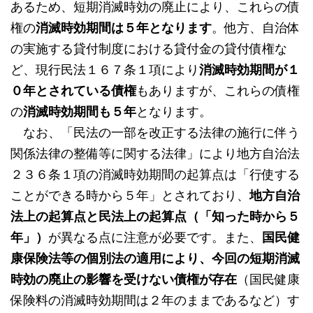
あるため、短期消滅時効の廃止により、これらの債
権の
消滅時効期間は５年となります
。他方、自治体
の実施する貸付制度における貸付金の貸付債権な
ど、現行民法１６７条１項により
消滅時効期間が１
０年とされている債権
もありますが、これらの債権
の
消滅時効期間も５年
となります。
なお、「民法の一部を改正する法律の施行に伴う
関係法律の整備等に関する法律」により地方自治法
２３６条１項の消滅時効期間の起算点は「行使する
ことができる時から５年」とされており、
地方自治
法上の起算点と民法上の起算点（「知った時から５
年」）
が異なる点に注意が必要です。また、
国民健
康保険法等の個別法の適用により、今回の短期消滅
時効の廃止の影響を受けない債権が存在
（国民健康
保険料の消滅時効期間は２年のままであるなど）す