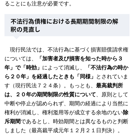
ることにも注意が必要です。
不法行為債権における長期期間制限の解
釈の見直し
現行民法では、不法行為に基づく損害賠償請求権
については、
「加害者及び損害を知った時から３
年」で「時効」
によって消滅し、
「不法行為の時か
ら２０年」を経過したときも「同様」
とされていま
す（現行民法７２４条）。もっとも、
最高裁判所
は、２０年の期間制限の性質について
、原則として
中断や停止が認められず、期間の経過により当然に
権利が消滅し、権利濫用等が成立する余地のない
除
斥期間
であるとし、時効期間とは異なるものと判断
しました（最高裁平成元年１２月２１日判決）。