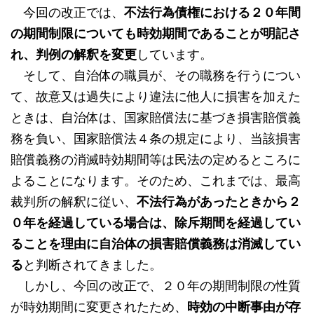
今回の改正では、
不法行為債権における２０年間
の期間制限についても時効期間であることが明記さ
れ、判例の解釈を変更
しています。
そして、自治体の職員が、その職務を行うについ
て、故意又は過失により違法に他人に損害を加えた
ときは、自治体は、国家賠償法に基づき損害賠償義
務を負い、国家賠償法４条の規定により、当該損害
賠償義務の消滅時効期間等は民法の定めるところに
よることになります。そのため、これまでは、最高
裁判所の解釈に従い、
不法行為があったときから２
０年を経過している場合は、除斥期間を経過してい
ることを理由に自治体の損害賠償義務は消滅してい
る
と判断されてきました。
しかし、今回の改正で、２０年の期間制限の性質
が時効期間に変更されたため、
時効の中断事由が存