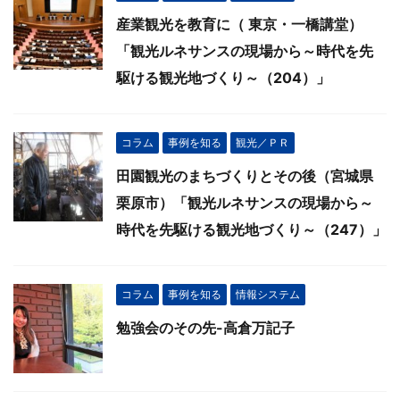
産業観光を教育に（ 東京・一橋講堂）
「観光ルネサンスの現場から～時代を先
駆ける観光地づくり～（204）」
コラム
事例を知る
観光／ＰＲ
田園観光のまちづくりとその後（宮城県
栗原市）「観光ルネサンスの現場から～
時代を先駆ける観光地づくり～（247）」
コラム
事例を知る
情報システム
勉強会のその先-高倉万記子