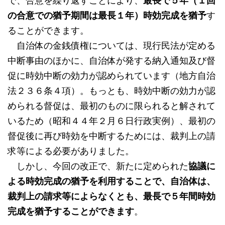
で、合意を繰り返すことにより、
最長で５年（１回
の合意での猶予期間は最長１年）時効完成を猶予
す
ることができます。
自治体の金銭債権については、現行民法が定める
中断事由のほかに、自治体が発する納入通知及び督
促に時効中断の効力が認められています（地方自治
法２３６条４項）。もっとも、時効中断の効力が認
められる督促は、最初のものに限られると解されて
いるため（昭和４４年２月６日行政実例）、最初の
督促後に再び時効を中断するためには、裁判上の請
求等による必要がありました。
しかし、今回の改正で、新たに定められた
協議に
よる時効完成の猶予を利用することで、自治体は、
裁判上の請求等によらなくとも、最長で５年間時効
完成を猶予することができます
。