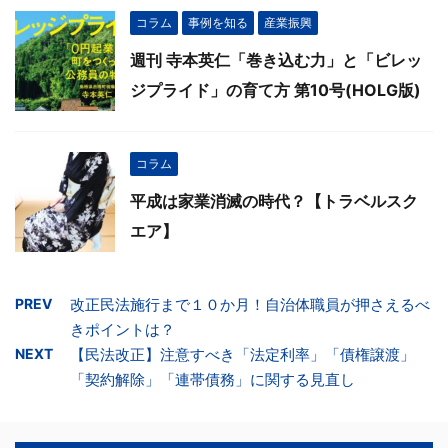
コラム
事例を知る
産業振興
週刊 寺本英仁「巻き込む力」と「ビレッ
ジプライド」の育て方 第10号(HOLG版)
コラム
平成は家業消滅の時代？【トラベルスク
エア】
PREV
改正民法施行まで１０か月！自治体職員が押さえるべ
きポイントは？
NEXT
【民法改正】注意すべき「法定利率」「債権譲渡」
「契約解除」「連帯債務」に関する見直し