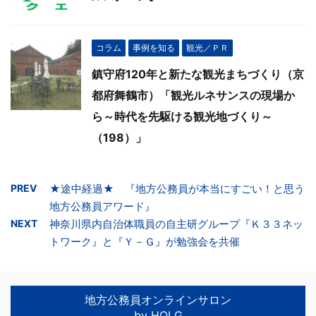
コラム
事例を知る
観光／ＰＲ
鎮守府120年と新たな観光まちづくり（京
都府舞鶴市）「観光ルネサンスの現場か
ら～時代を先駆ける観光地づくり～
（198）」
PREV
★途中経過★ 『地方公務員が本当にすごい！と思う
地方公務員アワード』
NEXT
神奈川県内自治体職員の自主研グループ『Ｋ３３ネッ
トワーク』と『Ｙ－Ｇ』が勉強会を共催
地方公務員オンラインサロン
by HOLG