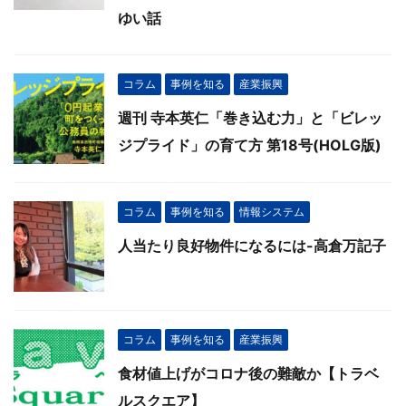
ゆい話
コラム
事例を知る
産業振興
週刊 寺本英仁「巻き込む力」と「ビレッ
ジプライド」の育て方 第18号(HOLG版)
コラム
事例を知る
情報システム
人当たり良好物件になるには-高倉万記子
コラム
事例を知る
産業振興
食材値上げがコロナ後の難敵か【トラベ
ルスクエア】