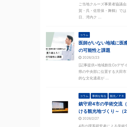
ご当地クルーズ事業者協議会が
賀・呉・佐世保・舞鶴）では
日、湾内ク ...
コラム
医師がいない地域に医療
の可能性と課題
2026/3/23
[記事提供=地域創生Coデザ
県の中央部に位置する大田市
的な文化遺産が ...
コラム
事例を知る
観光／ＰＲ
鎮守府4市の学術交流
ける観光地づくり～（2
2026/2/27
4市の理系研究者による学術交