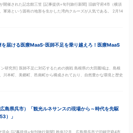
開催された記念館三笠 [記事提供=旬刊旅行新聞] 旧鎮守府4市（横須
、軍港という固有の地形を生かした湾内クルーズが人気である。 2月14
を届ける医療MaaS-医師不足を乗り越えろ！医療MaaS
イン研究所] 医師不足に対応するための挑戦 島根県の大田圏域は、島根
、川本町、美郷町、邑南町から構成されており、自然豊かな環境と歴史
（広島県呉市）「観光ルネサンスの現場から～時代を先駆
53）」
流会 [記事提供=旬刊旅行新聞] 昨年12月、広島県呉市で旧鎮守府4市