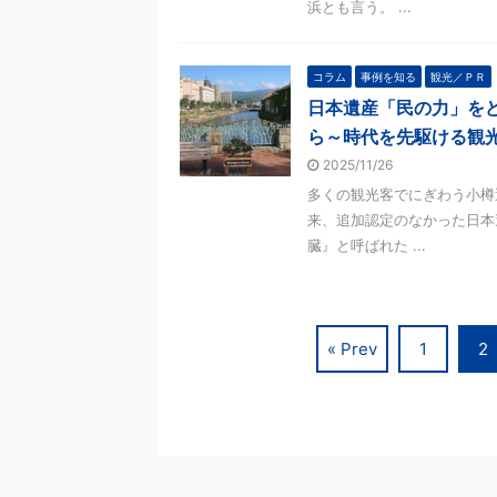
浜とも言う。 ...
コラム
事例を知る
観光／ＰＲ
日本遺産「民の力」を
ら～時代を先駆ける観光
2025/11/26
多くの観光客でにぎわう小樽運
来、追加認定のなかった日本
臓』と呼ばれた ...
« Prev
1
2