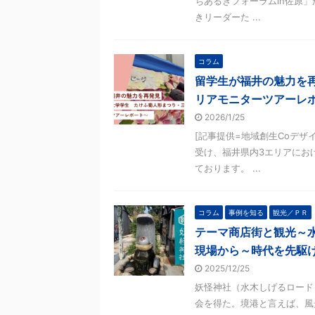
ちあるきフォーラムin佐原
きリーダーた ...
コラム
留学生が福井の魅力を
リアモニターツアーレ
2026/1/25
[記事提供=地域創生Coデザ
受け、福井県内3エリアにお
ております。 ...
コラム
事例を知る
観光／ＰＲ
テーマ商店街と観光～
現場から～時代を先駆け
2025/12/25
妖怪神社（水木しげるロード）
会を得た。境港と言えば、風