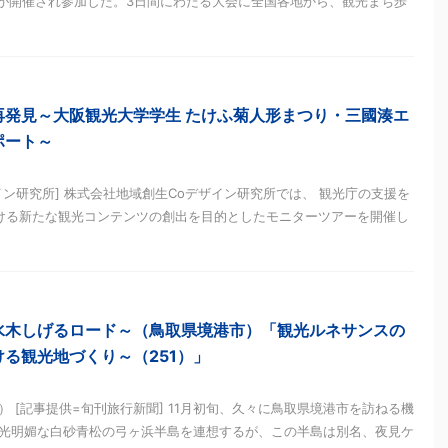
」が開催され参加した。3日間にわたる大会に全国各地から、観光まち歩
再発見～大阪観光大学学生 たけふ菊人形まつり・三國湊エ
ポート～
イン研究所] 株式会社地域創生Coデザイン研究所では、 観光庁の支援を
ける新たな観光コンテンツの創出を目的としたモニターツアーを開催し
水木しげるロード～（鳥取県境港市）「観光ルネサンスの
る観光地づくり～（251）」
 [記事提供=旬刊旅行新聞] 11月初旬、久々に鳥取県境港市を訪ねる機
光明媚な白砂青松の弓ヶ浜半島を連想するが、この半島は別名、夜見ケ