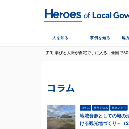
人を知る
事例を知る
地
(PR) 学びと人脈が自宅で手に入る。全国で
コラム
コラム
事例を知る
観光／ＰＲ
地域資源としての城の
ける観光地づくり～（2