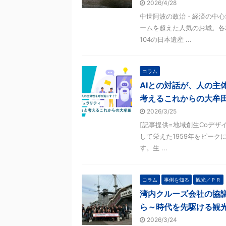
2026/4/28
中世阿波の政治・経済の中心地
ームを超えた人気のお城。各
104の日本遺産 ...
コラム
AIとの対話が、人の主
考えるこれからの大牟
2026/3/25
[記事提供=地域創生Coデザ
して栄えた1959年をピーク
す。生 ...
コラム
事例を知る
観光／ＰＲ
湾内クルーズ会社の協
ら～時代を先駆ける観光
2026/3/24