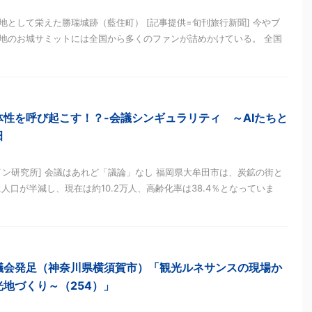
として栄えた勝瑞城跡（藍住町） [記事提供=旬刊旅行新聞] 今やブ
地のお城サミットには全国から多くのファンが詰めかけている。 全国
体性を呼び起こす！？-会議シンギュラリティ ～AIたちと
田
イン研究所] 会議はあれど「議論」なし 福岡県大牟田市は、炭鉱の街と
に人口が半減し、現在は約10.2万人、高齢化率は38.4％となっていま
議会発足（神奈川県横須賀市）「観光ルネサンスの現場か
地づくり～（254）」