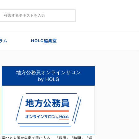
ラム
HOLG編集室
地方公務員オンラインサロン
by HOLG
学びと人脈が自宅で手に入る。 『費用』『時間』『場