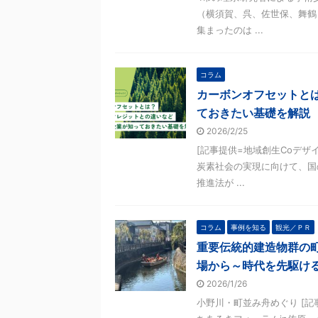
（横須賀、呉、佐世保、舞鶴
集まったのは ...
コラム
カーボンオフセットと
ておきたい基礎を解説
2026/2/25
[記事提供=地域創生Coデザ
炭素社会の実現に向けて、国
推進法が ...
コラム
事例を知る
観光／ＰＲ
重要伝統的建造物群の
場から～時代を先駆ける
2026/1/26
小野川・町並み舟めぐり [記