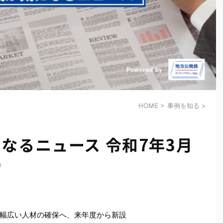
HOME
>
事例を知る
>
なるニュース 令和7年3月
）
幅広い人材の確保へ、来年度から新設