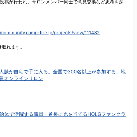
投稿が行われ、サロンメンバー同士で意見交換など思考を深
//community.camp-fire.jp/projects/view/111482
を受け取れます。
人脈が自宅で手に入る。全国で300名以上が参加する、地
員オンラインサロン
治体で活躍する職員・首長に光を当てるHOLGファンクラ