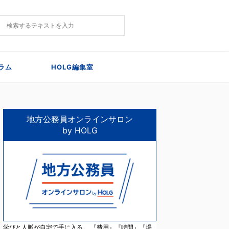
ラム
HOLG編集室
地方公務員オンラインサロン
by HOLG
学びと人脈が自宅で手に入る。 『費用』『時間』『場