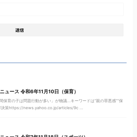
ニュース 令和6年11月10日（保育）
保育の子は問題行動が多い」が物議...キーワードは“親の罪悪感”“保
://news.yahoo.co.jp/articles/9c ...
ニュース 令和7年11月18日（スポーツ）