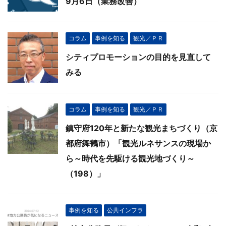
9月6日（業務改善）
コラム
事例を知る
観光／ＰＲ
シティプロモーションの目的を見直して
みる
コラム
事例を知る
観光／ＰＲ
鎮守府120年と新たな観光まちづくり（京
都府舞鶴市）「観光ルネサンスの現場か
ら～時代を先駆ける観光地づくり～
（198）」
事例を知る
公共インフラ