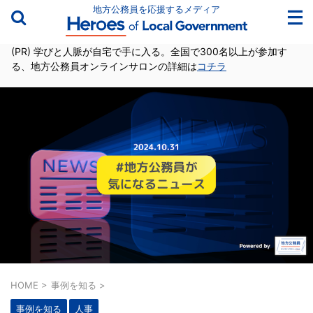
地方公務員を応援するメディア
(PR) 学びと人脈が自宅で手に入る。全国で300名以上が参加す
る、地方公務員オンラインサロンの詳細は
コチラ
HOME
>
事例を知る
>
事例を知る
人事