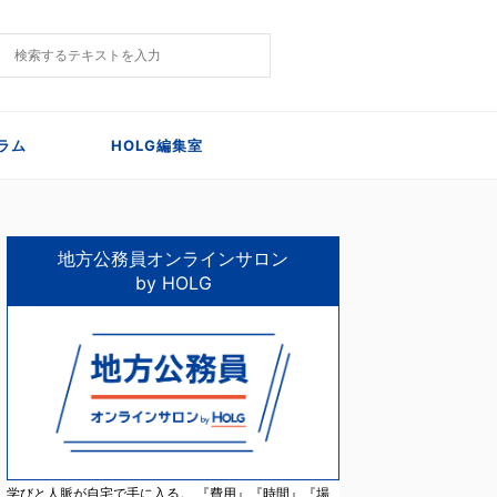
ラム
HOLG編集室
地方公務員オンラインサロン
by HOLG
学びと人脈が自宅で手に入る。 『費用』『時間』『場