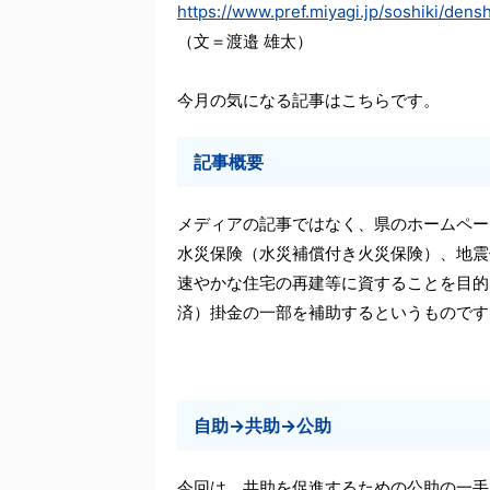
https://www.pref.miyagi.jp/soshiki/dens
（文＝渡邉 雄太）
今月の気になる記事はこちらです。
記事概要
メディアの記事ではなく、県のホームペー
水災保険（水災補償付き火災保険）、地震
速やかな住宅の再建等に資することを目的
済）掛金の一部を補助するというものです
自助→共助→公助
今回は、共助を促進するための公助の一手