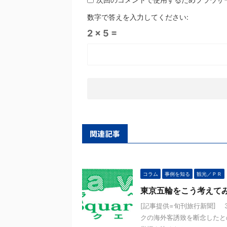
数字で答えを入力してください:
2 × 5 =
関連記事
コラム
事例を知る
観光／ＰＲ
東京五輪をこう考えて
[記事提供=旬刊旅行新聞]
クの海外客誘致を断念したと