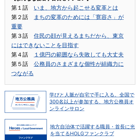
第１話
いま、地方から起こせる変革とは
第２話
まちの変革のためには「寛容さ」が
重要
第３話
住民の顔が見えるまちだから、東京
にはできないことを目指す
第４話
１億円の範囲なら失敗しても大丈夫
第５話
公務員のさまざまな個性が組織力に
つながる
学びと人脈が自宅で手に入る。全国で
300名以上が参加する、地方公務員オ
ンラインサロン
地方自治体で活躍する職員・首長に光
を当てるHOLGファンクラブ