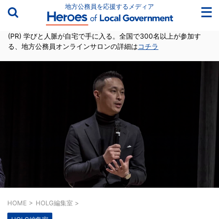
地方公務員を応援するメディア
(PR) 学びと人脈が自宅で手に入る。全国で300名以上が参加す
る、地方公務員オンラインサロンの詳細は
コチラ
HOME
>
HOLG編集室
>