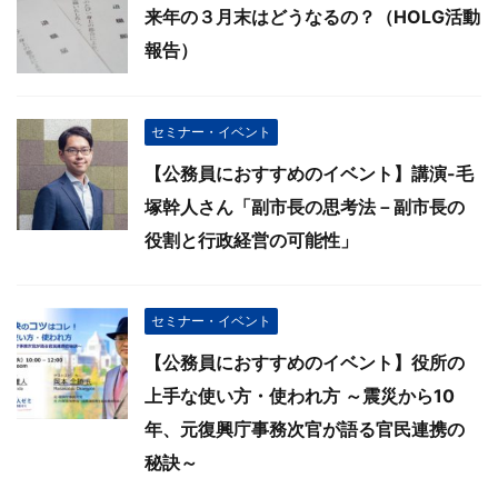
来年の３月末はどうなるの？（HOLG活動
報告）
セミナー・イベント
【公務員におすすめのイベント】講演-毛
塚幹人さん「副市長の思考法－副市長の
役割と行政経営の可能性」
セミナー・イベント
【公務員におすすめのイベント】役所の
上手な使い方・使われ方 ～震災から10
年、元復興庁事務次官が語る官民連携の
秘訣～