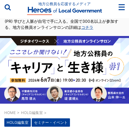
地方公務員を応援するメディア
(PR) 学びと人脈が自宅で手に入る。全国で300名以上が参加す
る、地方公務員オンラインサロンの詳細は
コチラ
HOME
>
HOLG編集室
>
HOLG編集室
セミナー・イベント