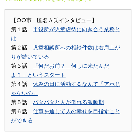
【○○市 匿名Ａ氏インタビュー】
第１話
市役所が児童虐待に向き合う業務と
は
第２話
児童相談所への相談件数は右肩上が
りが続いている
第３話
「何だお前？ 何しに来たんだ
よ？」というスタート
第４話
休みの日に活動するなんて「アホじ
ゃないの」
第５話
バタバタと人が倒れる激動期
第６話
仕事を通して人の幸せを目指すこと
ができる