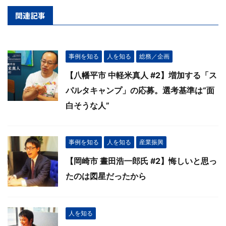
関連記事
事例を知る
人を知る
総務／企画
【八幡平市 中軽米真人 #2】増加する「ス
パルタキャンプ」の応募。選考基準は“面
白そうな人”
事例を知る
人を知る
産業振興
【岡崎市 晝田浩一郎氏 #2】悔しいと思っ
たのは図星だったから
人を知る