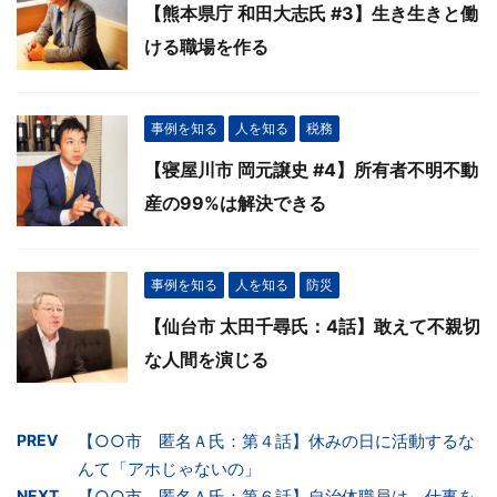
【熊本県庁 和田大志氏 #3】生き生きと働
ける職場を作る
事例を知る
人を知る
税務
【寝屋川市 岡元譲史 #4】所有者不明不動
産の99%は解決できる
事例を知る
人を知る
防災
【仙台市 太田千尋氏：4話】敢えて不親切
な人間を演じる
PREV
【○○市 匿名Ａ氏：第４話】休みの日に活動するな
んて「アホじゃないの」
NEXT
【○○市 匿名Ａ氏：第６話】自治体職員は、仕事を