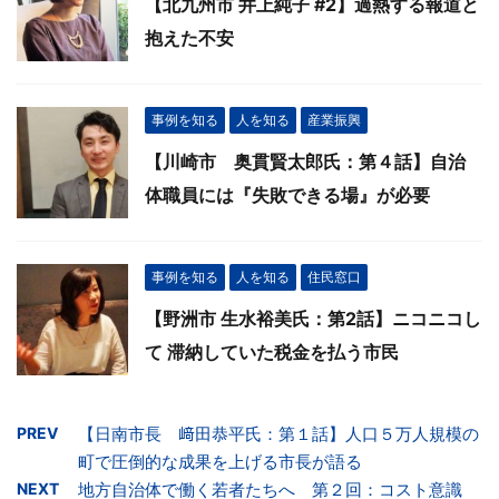
【北九州市 井上純子 #2】過熱する報道と
抱えた不安
事例を知る
人を知る
産業振興
【川崎市 奥貫賢太郎氏：第４話】自治
体職員には『失敗できる場』が必要
事例を知る
人を知る
住民窓口
【野洲市 生水裕美氏：第2話】ニコニコし
て 滞納していた税金を払う市民
PREV
【日南市長 﨑田恭平氏：第１話】人口５万人規模の
町で圧倒的な成果を上げる市長が語る
NEXT
地方自治体で働く若者たちへ 第２回：コスト意識