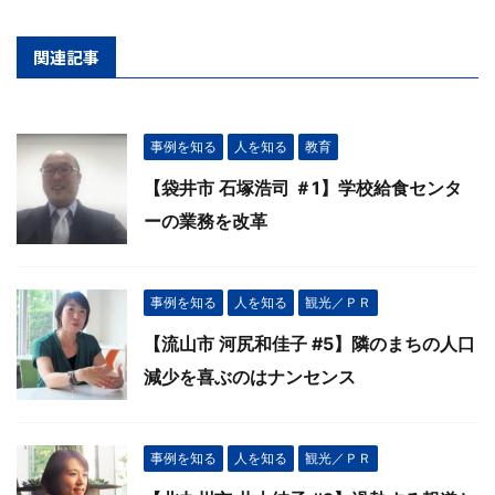
関連記事
事例を知る
人を知る
教育
【袋井市 石塚浩司 ＃1】学校給食センタ
ーの業務を改革
事例を知る
人を知る
観光／ＰＲ
【流山市 河尻和佳子 #5】隣のまちの人口
減少を喜ぶのはナンセンス
事例を知る
人を知る
観光／ＰＲ