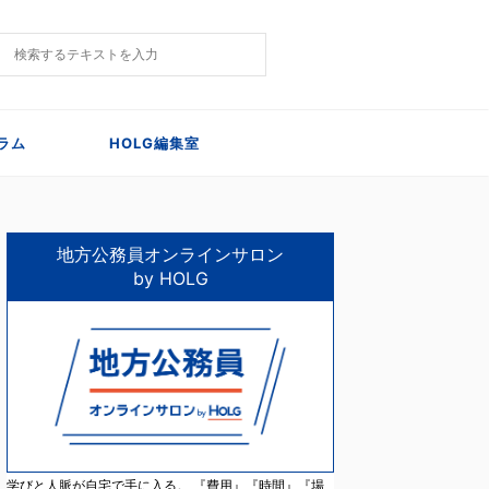
ラム
HOLG編集室
地方公務員オンラインサロン
by HOLG
学びと人脈が自宅で手に入る。 『費用』『時間』『場