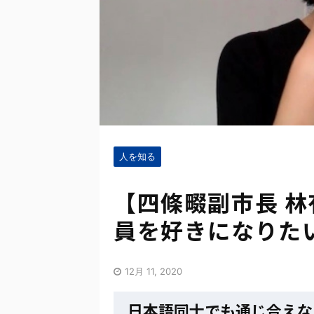
人を知る
【四條畷副市長 林
員を好きになりた
12月 11, 2020
日本語同士でも通じ合えな