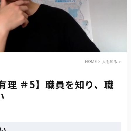
HOME
>
人を知る
>
有理 ＃5】職員を知り、職
い
い