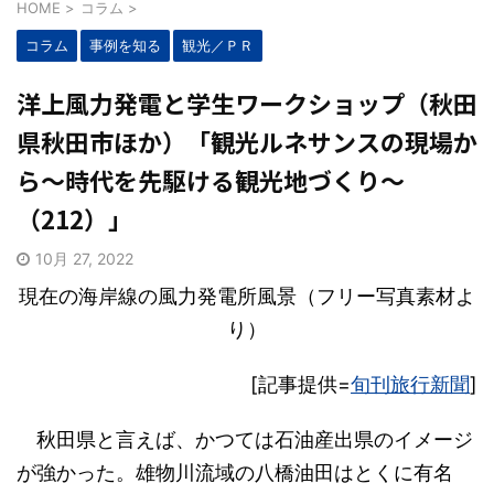
HOME
>
コラム
>
コラム
事例を知る
観光／ＰＲ
洋上風力発電と学生ワークショップ（秋田
県秋田市ほか）「観光ルネサンスの現場か
ら～時代を先駆ける観光地づくり～
（212）」
10月 27, 2022
現在の海岸線の風力発電所風景（フリー写真素材よ
り）
[記事提供=
旬刊旅行新聞
]
秋田県と言えば、かつては石油産出県のイメージ
が強かった。雄物川流域の八橋油田はとくに有名