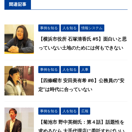
関連記事
事例を知る
人を知る
情報システム
【横浜市役所 石塚清香氏 #5】面白いと思
っていない土地のためには何もできない
事例を知る
人を知る
人事
【四條畷市 安田美有希 #6】公務員の“安
定”は時代に合っていない
事例を知る
人を知る
広報
【菊池市 野中英樹氏：第４話】話題性を
求めるなら 大手代理店に委託すればいい