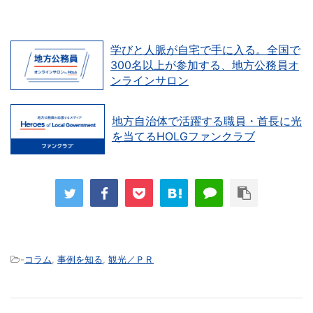
学びと人脈が自宅で手に入る。全国で
300名以上が参加する、地方公務員オ
ンラインサロン
地方自治体で活躍する職員・首長に光
を当てるHOLGファンクラブ
-
コラム
,
事例を知る
,
観光／ＰＲ