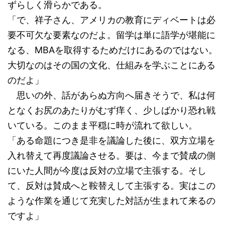
ずらしく滑らかである。
「で、祥子さん、アメリカの教育にディベートは必
要不可欠な要素なのだよ。留学は単に語学が堪能に
なる、MBAを取得するためだけにあるのではない。
大切なのはその国の文化、仕組みを学ぶことにある
のだよ」
思いの外、話があらぬ方向へ届きそうで、私は何
となくお尻のあたりがむず痒く、少しばかり恐れ戦
いている。このまま平穏に時が流れて欲しい。
「ある命題につき是非を議論した後に、双方立場を
入れ替えて再度議論させる。要は、今まで賛成の側
にいた人間が今度は反対の立場で主張する。そし
て、反対は賛成へと鞍替えして主張する。実はこの
ような作業を通じて充実した対話が生まれて来るの
ですよ」