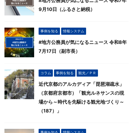
#地方公務員が気になるニュース 令和7年
9月10日（ふるさと納税）
事例を知る
情報システム
#地方公務員が気になるニュース 令和8年
7月17日（副市長）
コラム
事例を知る
観光／ＰＲ
近代京都のアルカディア「琵琶湖疏水」
（京都府京都市）「観光ルネサンスの現
場から～時代を先駆ける観光地づくり～
（187）」
事例を知る
情報システム