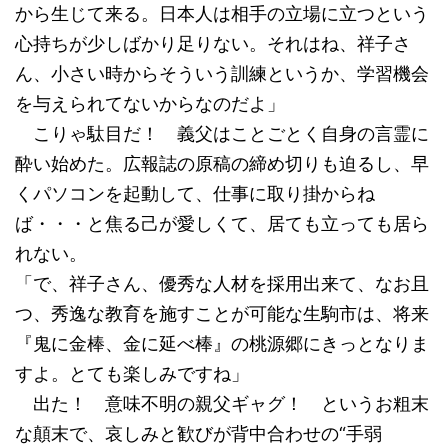
から生じて来る。日本人は相手の立場に立つという
心持ちが少しばかり足りない。それはね、祥子さ
ん、小さい時からそういう訓練というか、学習機会
を与えられてないからなのだよ」
こりゃ駄目だ！ 義父はことごとく自身の言霊に
酔い始めた。広報誌の原稿の締め切りも迫るし、早
くパソコンを起動して、仕事に取り掛からね
ば・・・と焦る己が愛しくて、居ても立っても居ら
れない。
「で、祥子さん、優秀な人材を採用出来て、なお且
つ、秀逸な教育を施すことが可能な生駒市は、将来
『鬼に金棒、金に延べ棒』の桃源郷にきっとなりま
すよ。とても楽しみですね」
出た！ 意味不明の親父ギャグ！ というお粗末
な顛末で、哀しみと歓びが背中合わせの“手弱