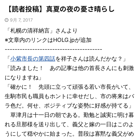
【読者投稿】真夏の夜の憂さ晴らし
9月 7, 2017
「札幌の清祥納言」さんより
※文章内のリンクはHOLG.jpが追加
---------------------------------------
「
小紫市長の第四話
を祥子さんは読んだかな？」
「読みました！ あの記事は他の首長さんにも刺激
になりますね」
「確かに！ 先頭に立って頑張る若い市長がいて、
生駒市民も職員もホントに幸せだし、市の将来はバ
ラ色だ。何せ、ポジティブな姿勢に好感が持てる」
草津月は十一日の朝である。勤勉と誠実に明け暮
れる旦那様を送り出して、義父と嫁の一日はこのよ
うにして穏やかに始まった。普段は寡黙な義父がめ