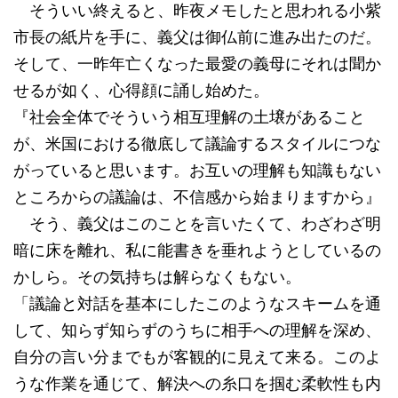
そういい終えると、昨夜メモしたと思われる小紫
市長の紙片を手に、義父は御仏前に進み出たのだ。
そして、一昨年亡くなった最愛の義母にそれは聞か
せるが如く、心得顔に誦し始めた。
『社会全体でそういう相互理解の土壌があること
が、米国における徹底して議論するスタイルにつな
がっていると思います。お互いの理解も知識もない
ところからの議論は、不信感から始まりますから』
そう、義父はこのことを言いたくて、わざわざ明
暗に床を離れ、私に能書きを垂れようとしているの
かしら。その気持ちは解らなくもない。
「議論と対話を基本にしたこのようなスキームを通
して、知らず知らずのうちに相手への理解を深め、
自分の言い分までもが客観的に見えて来る。このよ
うな作業を通じて、解決への糸口を掴む柔軟性も内