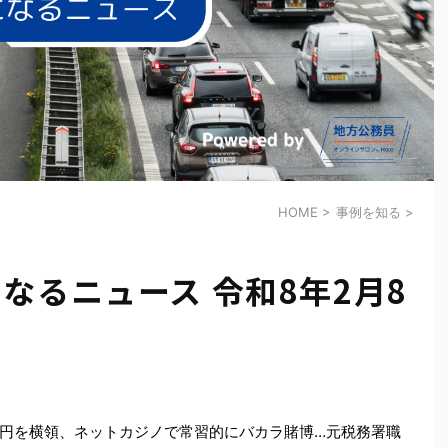
HOME
>
事例を知る
>
なるニュース 令和8年2月8
円を横領、ネットカジノで常習的にバカラ賭博…元税務署職