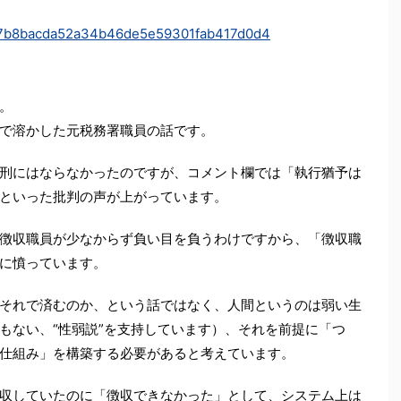
57387b8bacda52a34b46de5e59301fab417d0d4
。
で溶かした元税務署職員の話です。
刑にはならなかったのですが、コメント欄では「執行猶予は
といった批判の声が上がっています。
徴収職員が少なからず負い目を負うわけですから、「徴収職
に憤っています。
それで済むのか、という話ではなく、人間というのは弱い生
もない、“性弱説”を支持しています）、それを前提に「つ
仕組み」を構築する必要があると考えています。
収していたのに「徴収できなかった」として、システム上は