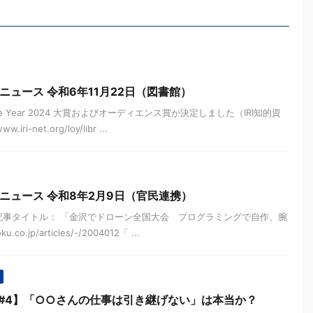
ニュース 令和6年11月22日（図書館）
 the Year 2024 大賞およびオーディエンス賞が決定しました（IRI知的資
i-net.org/loy/libr ...
ニュース 令和8年2月9日（官民連携）
====記事タイトル： 「金沢でドローン全国大会 プログラミングで自作、腕
co.jp/articles/-/2004012「 ...
 #4】「○○さんの仕事は引き継げない」は本当か？