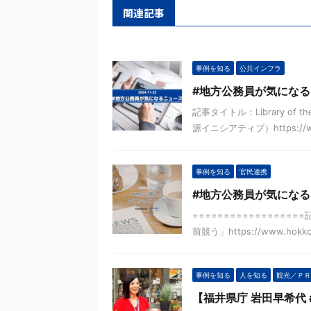
関連記事
事例を知る
公共インフラ
#地方公務員が気になる
記事タイトル：Library of
源イニシアティブ）https://www.ir
事例を知る
官民連携
#地方公務員が気になる
==============
前競う」https://www.hokkoku.
事例を知る
人を知る
観光／ＰＲ
【福井県庁 岩田早希代