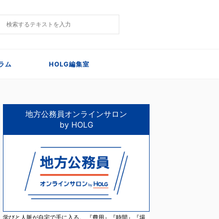
ラム
HOLG編集室
地方公務員オンラインサロン
by HOLG
学びと人脈が自宅で手に入る。 『費用』『時間』『場