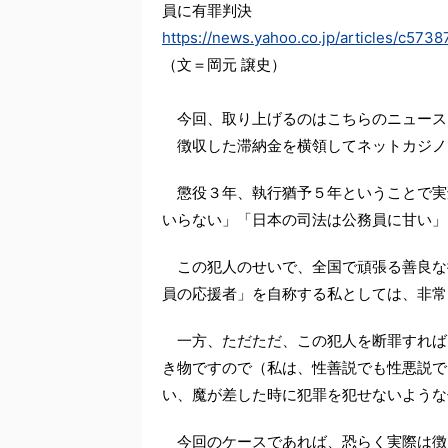
員に有罪判決
https://news.yahoo.co.jp/articles/c
（文＝岡元 譲史）
今回、取り上げるのはこちらのニュース
徴収した滞納金を横領してネットカジノ
懲役３年、執行猶予５年ということで実
いらない」「日本の司法は公務員に甘い」
この犯人のせいで、全国で頑張る善良な
員の応援者」を自称する私としては、非常
一方、ただただ、この犯人を断罪すれば
き物ですので（私は、性善説でも性悪説で
い、魔が差した時に犯罪を犯せないような
今回のケースであれば、恐らく実際は徴