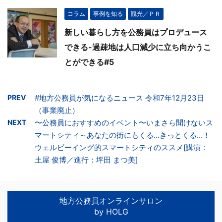
コラム
事例を知る
観光／ＰＲ
新しい暮らし方を公務員はプロデュース
できる-過疎地は人口減少に立ち向かうこ
とができる#5
PREV
#地方公務員が気になるニュース 令和7年12月23日
（事業廃止）
NEXT
〜公務員におすすめのイベント〜いまさら聞けないス
マートシティ～あなたの街にもくる…きっとくる…！
ウェルビーイング的スマートシティのススメ[講演：
土屋 俊博／進行：坪田 まつ美]
地方公務員オンラインサロン
by HOLG