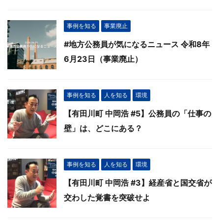
事例を知る
事業廃止
#地方公務員が気になるニュース 令和8年
6月23日（事業廃止）
事例を知る
人を知る
環境
【有田川町 中岡浩 #5】公務員の「仕事の
壁」は、どこにある？
事例を知る
人を知る
環境
【有田川町 中岡浩 #3】経産省と国交省が
交わした覚書を突破せよ