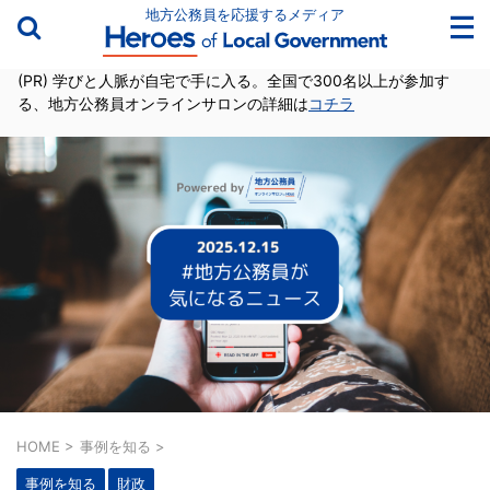
地方公務員を応援するメディア
(PR) 学びと人脈が自宅で手に入る。全国で300名以上が参加す
る、地方公務員オンラインサロンの詳細は
コチラ
HOME
>
事例を知る
>
事例を知る
財政