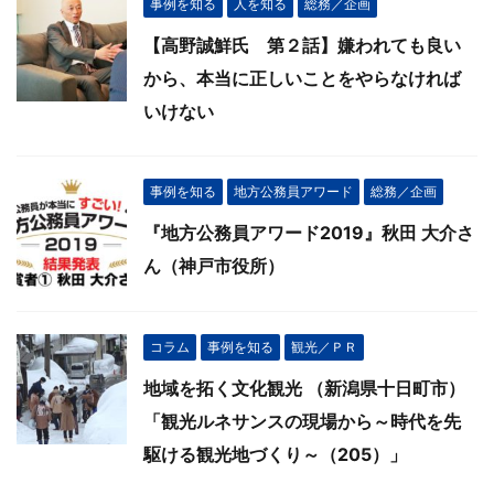
事例を知る
人を知る
総務／企画
【高野誠鮮氏 第２話】嫌われても良い
から、本当に正しいことをやらなければ
いけない
事例を知る
地方公務員アワード
総務／企画
『地方公務員アワード2019』秋田 大介さ
ん（神戸市役所）
コラム
事例を知る
観光／ＰＲ
地域を拓く文化観光 （新潟県十日町市）
「観光ルネサンスの現場から～時代を先
駆ける観光地づくり～（205）」