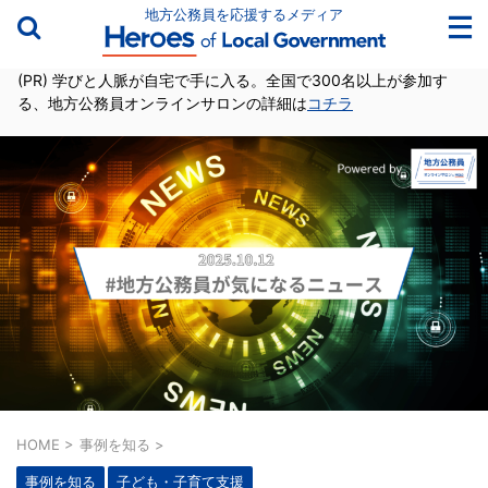
地方公務員を応援するメディア
(PR) 学びと人脈が自宅で手に入る。全国で300名以上が参加す
る、地方公務員オンラインサロンの詳細は
コチラ
HOME
>
事例を知る
>
事例を知る
子ども・子育て支援