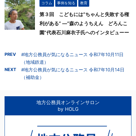
コラム
事例を知る
教育
第３回 こどもには“ちゃんと失敗する権
利がある” ―“森のようちえん どろんこ
園”代表石川麻衣子氏へのインタビューー
PREV
#地方公務員が気になるニュース 令和7年10月11日
（地域鉄道）
NEXT
#地方公務員が気になるニュース 令和7年10月14日
（補助金）
地方公務員オンラインサロン
by HOLG