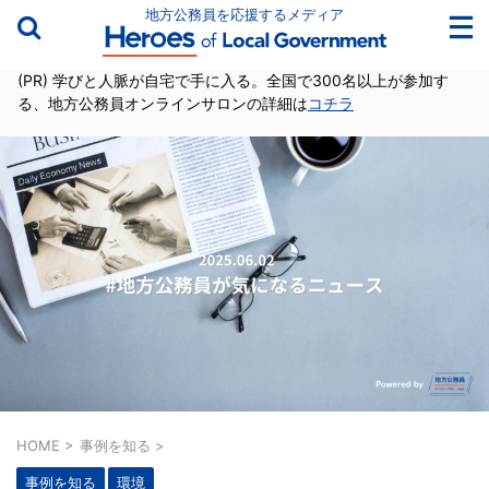
地方公務員を応援するメディア
(PR) 学びと人脈が自宅で手に入る。全国で300名以上が参加す
る、地方公務員オンラインサロンの詳細は
コチラ
HOME
>
事例を知る
>
事例を知る
環境