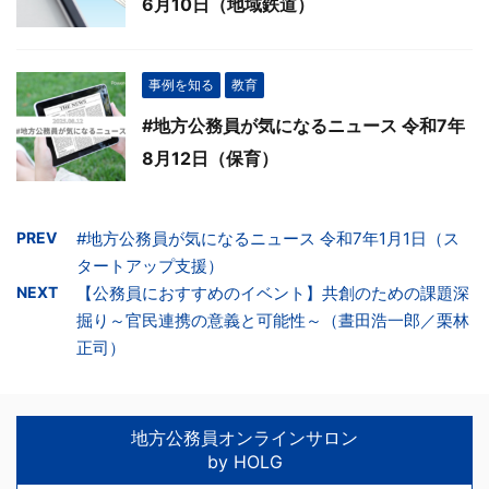
6月10日（地域鉄道）
事例を知る
教育
#地方公務員が気になるニュース 令和7年
8月12日（保育）
PREV
#地方公務員が気になるニュース 令和7年1月1日（ス
タートアップ支援）
NEXT
【公務員におすすめのイベント】共創のための課題深
掘り～官民連携の意義と可能性～（晝田浩一郎／栗林
正司）
地方公務員オンラインサロン
by HOLG