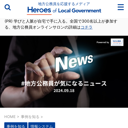
地方公務員を応援するメディア
(PR) 学びと人脈が自宅で手に入る。全国で300名以上が参加す
る、地方公務員オンラインサロンの詳細は
コチラ
HOME
>
事例を知る
>
事例を知る
情報システム