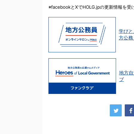
※facebookとXでHOLG.jpの更新情報
学びと
方公務
地方自
ブ