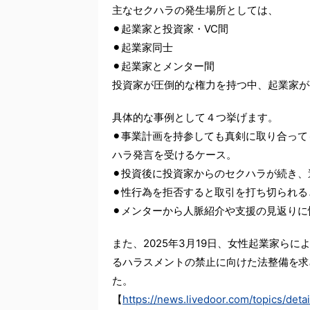
主なセクハラの発生場所としては、
⚫︎起業家と投資家・VC間
⚫︎起業家同士
⚫︎起業家とメンター間
投資家が圧倒的な権力を持つ中、起業家が
具体的な事例として４つ挙げます。
⚫︎事業計画を持参しても真剣に取り合って
ハラ発言を受けるケース。
⚫︎投資後に投資家からのセクハラが続き
⚫︎性行為を拒否すると取引を打ち切られ
⚫︎メンターから人脈紹介や支援の見返り
また、2025年3月19日、女性起業家ら
るハラスメントの禁止に向けた法整備を求
た。
【
https://news.livedoor.com/topics/det