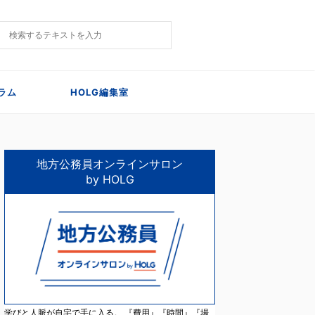
ラム
HOLG編集室
地方公務員オンラインサロン
by HOLG
学びと人脈が自宅で手に入る。 『費用』『時間』『場