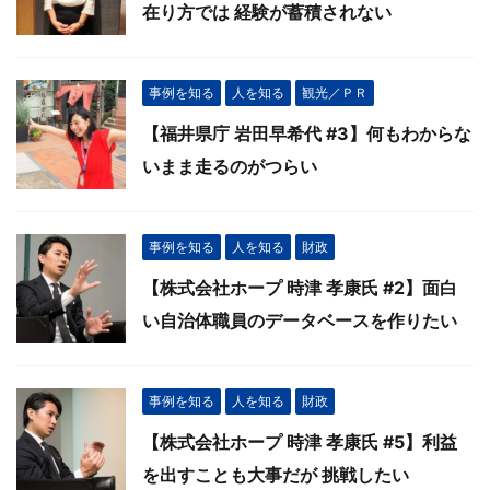
在り方では 経験が蓄積されない
事例を知る
人を知る
観光／ＰＲ
【福井県庁 岩田早希代 #3】何もわからな
いまま走るのがつらい
事例を知る
人を知る
財政
【株式会社ホープ 時津 孝康氏 #2】面白
い自治体職員のデータベースを作りたい
事例を知る
人を知る
財政
【株式会社ホープ 時津 孝康氏 #5】利益
を出すことも大事だが 挑戦したい