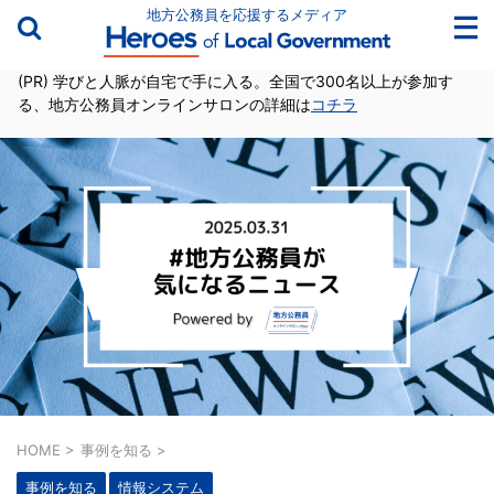
地方公務員を応援するメディア
(PR) 学びと人脈が自宅で手に入る。全国で300名以上が参加す
る、地方公務員オンラインサロンの詳細は
コチラ
HOME
>
事例を知る
>
事例を知る
情報システム