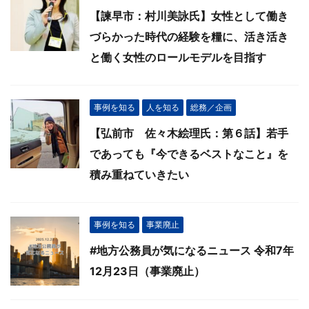
【諫早市：村川美詠氏】女性として働き
づらかった時代の経験を糧に、活き活き
と働く女性のロールモデルを目指す
事例を知る
人を知る
総務／企画
【弘前市 佐々木絵理氏：第６話】若手
であっても『今できるベストなこと』を
積み重ねていきたい
事例を知る
事業廃止
#地方公務員が気になるニュース 令和7年
12月23日（事業廃止）