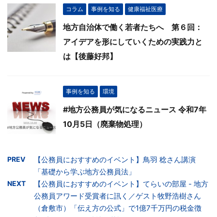
コラム
事例を知る
健康福祉医療
地方自治体で働く若者たちへ 第６回：
アイデアを形にしていくための実践力と
は【後藤好邦】
事例を知る
環境
#地方公務員が気になるニュース 令和7年
10月5日（廃棄物処理）
PREV
【公務員におすすめのイベント】鳥羽 稔さん講演
「基礎から学ぶ地方公務員法」
NEXT
【公務員におすすめのイベント】てらいの部屋 - 地方
公務員アワード受賞者に訊く／ゲスト牧野浩樹さん
（倉敷市）「伝え方の公式」で1億7千万円の税金徴