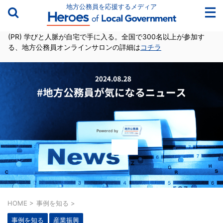
地方公務員を応援するメディア
(PR) 学びと人脈が自宅で手に入る。全国で300名以上が参加す
る、地方公務員オンラインサロンの詳細は
コチラ
HOME
>
事例を知る
>
事例を知る
産業振興