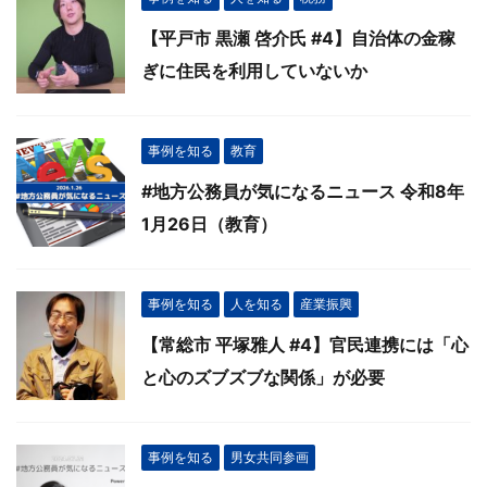
【平戸市 黒瀬 啓介氏 #4】自治体の金稼
ぎに住民を利用していないか
事例を知る
教育
#地方公務員が気になるニュース 令和8年
1月26日（教育）
事例を知る
人を知る
産業振興
【常総市 平塚雅人 #4】官民連携には「心
と心のズブズブな関係」が必要
事例を知る
男女共同参画