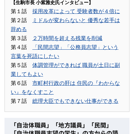
【生駒市長 小紫雅史氏インタビュー】
第１話
採用改革によって 受験者数が４倍に
第２話
ミドルが変わらないと 優秀な若手は
辞める
第３話
２万時間を超える残業を削減
第４話
「民間志望」「公務員志望」という
言葉を死語にしたい
第５話
体調管理ができれば 職員が土日に副
業してもよい
第６話
市町村行政の肝は 住民の『わからな
い』をなくすこと
第７話
総理大臣でもできない仕事ができる
「自治体職員」「地方議員」「民間」
「自治体職員志望の学生」の方からの読