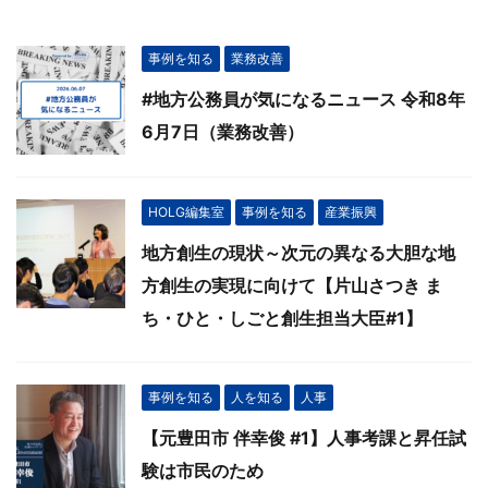
事例を知る
業務改善
#地方公務員が気になるニュース 令和8年
6月7日（業務改善）
HOLG編集室
事例を知る
産業振興
地方創生の現状～次元の異なる大胆な地
方創生の実現に向けて【片山さつき ま
ち・ひと・しごと創生担当大臣#1】
事例を知る
人を知る
人事
【元豊田市 伴幸俊 #1】人事考課と昇任試
験は市民のため