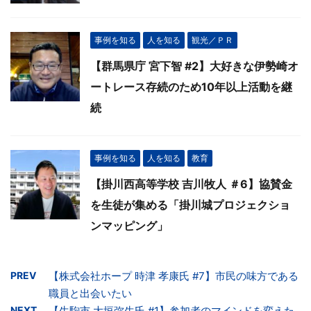
事例を知る
人を知る
観光／ＰＲ
【群馬県庁 宮下智 #2】大好きな伊勢崎オ
ートレース存続のため10年以上活動を継
続
事例を知る
人を知る
教育
【掛川西高等学校 吉川牧人 ＃6】協賛金
を生徒が集める「掛川城プロジェクショ
ンマッピング」
PREV
【株式会社ホープ 時津 孝康氏 #7】市民の味方である
職員と出会いたい
NEXT
【生駒市 大垣弥生氏 #1】参加者のマインドを変えた