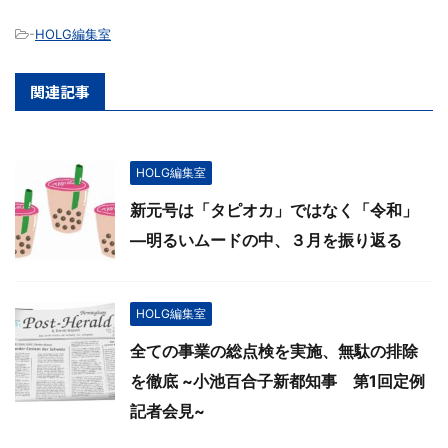
-
HOLG編集室
関連記事
HOLG編集室
新元号は「タピオカ」ではなく「令和」
―明るいムードの中、３月を振り返る
HOLG編集室
全ての事業の総点検を実施、無駄の排除
を徹底 ~小池百合子新都知事 第1回定例
記者会見~