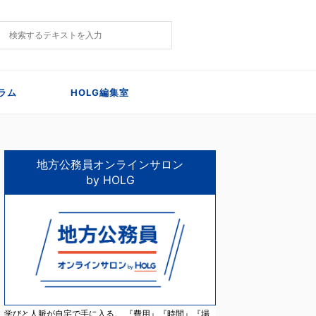
ラム
HOLG編集室
地方公務員オンラインサロン
by HOLG
学びと人脈が自宅で手に入る。 『費用』『時間』『場