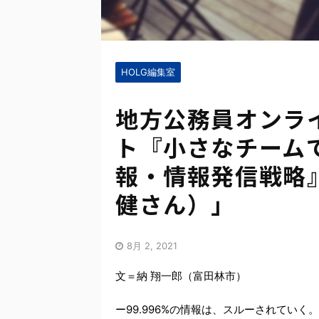
HOLG編集室
地方公務員オンラ
ト『小さなチーム
報・情報発信戦略
健さん）」
8月 2, 2021
文＝納 翔一郎（富田林市）
ー99.996%の情報は、スルーされていく。