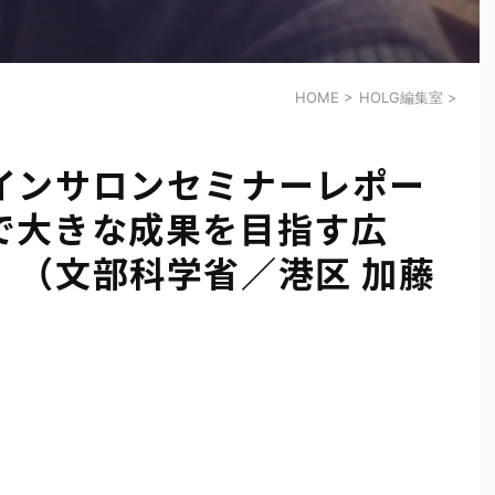
HOME
>
HOLG編集室
>
インサロンセミナーレポー
で大きな成果を目指す広
』（文部科学省／港区 加藤