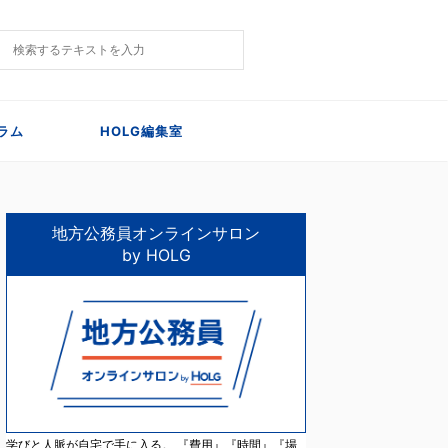
ラム
HOLG編集室
地方公務員オンラインサロン
by HOLG
学びと人脈が自宅で手に入る。 『費用』『時間』『場