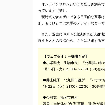
オンラインサロンというと怪しさ満点で
っています（笑）。
現時点で参加者にできる目玉的な要素は
加。もうひとつは大手のメディアなどへ寄
また、過去にHOLGに出演された現役地
躍する人との接点から、さらに活躍する方
【ウェブセミナー登壇予定】
●小紫雅史 生駒市長 『公務員の未
1月15日（火）21:00～22:30（30
●井上純子 北九州市役所 『バナナ姫
1月22日（火）21:00～22:30（30
●今村寛 福岡市役所
著書「自治体の“台所”事情 “財政が