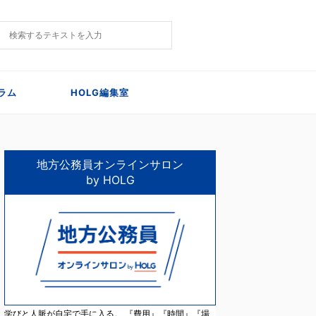
ラム
HOLG編集室
地方公務員オンラインサロン
by HOLG
学びと人脈が自宅で手に入る。 『費用』『時間』『場