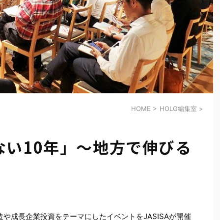
HOME
>
HOLG編集室
>
ない10年」～地方で伸びる
造や成長企業投資をテーマにしたイベントをJASISAが開催