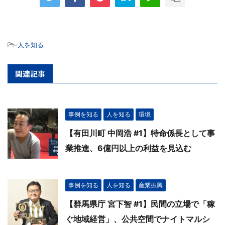
-
人を知る
関連記事
事例を知る
人を知る
環境
【有田川町 中岡浩 #1】特命係長として事
業推進、6億円以上の利益を見込む
事例を知る
人を知る
産業振興
【群馬県庁 宮下智 #1】民間の立場で「稼
ぐ地域経営」、公共空間でナイトマルシ