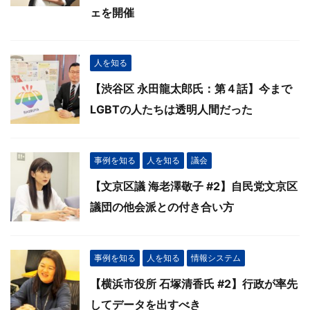
ェを開催
人を知る
【渋谷区 永田龍太郎氏：第４話】今まで
LGBTの人たちは透明人間だった
事例を知る
人を知る
議会
【文京区議 海老澤敬子 #2】自民党文京区
議団の他会派との付き合い方
事例を知る
人を知る
情報システム
【横浜市役所 石塚清香氏 #2】行政が率先
してデータを出すべき