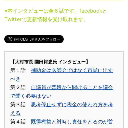
※本インタビューは全６話です。facebookと
Twitterで更新情報を受け取れます。
【大村市長 園田裕史氏 インタビュー】
第１話
補助金は医師会ではなく市民に出す
べき
第２話
自議員が普段から聞けることを議会
で聞く必要はない
第３話
思考停止せずに税金の使われ方を考
える
第４話
既得権益と対峙し責任をとるのが首