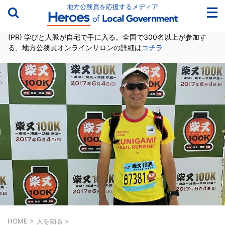
地方公務員を応援するメディア
(PR) 学びと人脈が自宅で手に入る。全国で300名以上が参加す
る、地方公務員オンラインサロンの詳細は
コチラ
HOME
>
人を知る
>