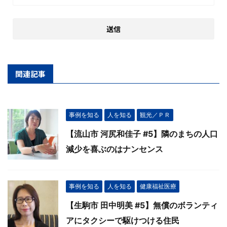
関連記事
事例を知る
人を知る
観光／ＰＲ
【流山市 河尻和佳子 #5】隣のまちの人口
減少を喜ぶのはナンセンス
事例を知る
人を知る
健康福祉医療
【生駒市 田中明美 #5】無償のボランティ
アにタクシーで駆けつける住民