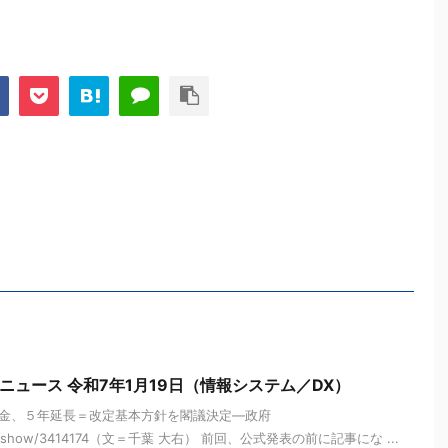
ニュース 令和7年1月19日（情報システム／DX）
金、５年延長＝改定基本方針を閣議決定―政府
/article/show/3414174（文＝千葉 大右） 前回、公式発表の前に記事にな ...