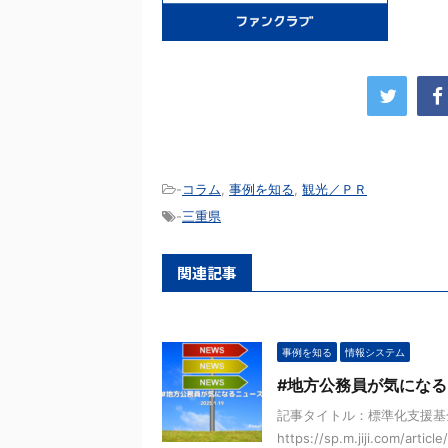
-
コラム
,
事例を知る
,
観光／ＰＲ
-
三重県
関連記事
事例を知る
情報システム
#地方公務員が気になる
記事タイトル：標準化支援基
https://sp.m.jiji.com