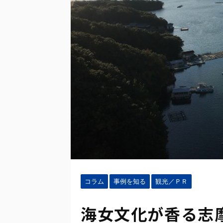
コラム
事例を知る
観光／ＰＲ
海女文化が香る志