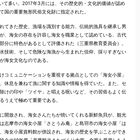
いて多い。2017年3月には、その歴史的・文化的価値が認め
て国の重要無形民俗文化財に指定された。
れてきた歴史、漁場を識別する能力、伝統的漁具を継承し男
が、海女の存在を許容し海女を職業として認めている、古代
部分に特色があるとして評価された（三重県教育委員会）。
水技術、そして危険な海漁から生まれた信仰、採りすぎない
が海女文化なのである。
けコミュニケーションを重視する拠点としての「海女小屋」
、休息を兼ねて漁に関する知識や情報を得ていた。また、セ
除けの印や「ツイヤ」と唱える呪いなど、その習俗もよく伝
るうえで極めて重要である。
に開放され、海女さんたちが焼いてくれる新鮮魚貝が、観光
は志摩市の海女小屋「さとうみ庵」と島羽市の海女小屋「は
、海女小屋資料館が併設され、海女の歴史を学ぶことができ