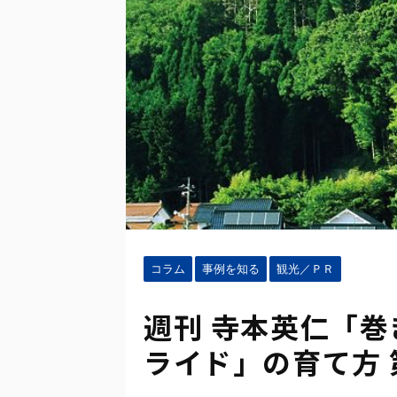
コラム
事例を知る
観光／ＰＲ
週刊 寺本英仁「
ライド」の育て方 第