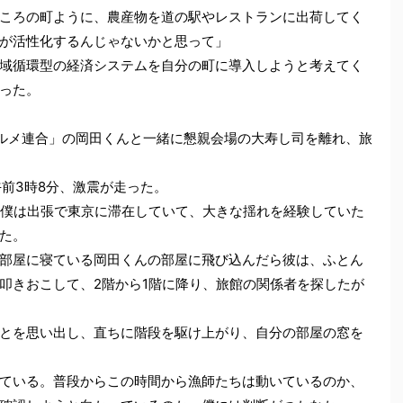
ころの町ように、農産物を道の駅やレストランに出荷してく
が活性化するんじゃないかと思って」
域循環型の経済システムを自分の町に導入しようと考えてく
った。
ルメ連合」の岡田くんと一緒に懇親会場の大寿し司を離れ、旅
前3時8分、激震が走った。
き、僕は出張で東京に滞在していて、大きな揺れを経験していた
た。
部屋に寝ている岡田くんの部屋に飛び込んだら彼は、ふとん
叩きおこして、2階から1階に降り、旅館の関係者を探したが
とを思い出し、直ちに階段を駆け上がり、自分の部屋の窓を
ている。普段からこの時間から漁師たちは動いているのか、