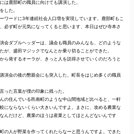
には鹿部町の職員に向けても講演した。
をした。
ーワードに3年連続社会人口増を実現しています。鹿部町もこ
、必ず町が元気になってくると思います、本日はぜひ寺本さ
演会ダブルヘッダーは、議会も職員のみんなも、どのような
たが、盛田マジックでなんとか乗り切ることができた。
から発するオーラが、きっと人を説得させていくのだろうと
講演会の後の懇親会にも突入した。町長をはじめ多くの職員
言った言葉が僕の印象に残った。
んの住んでいる邑南町のような中山間地域と比べると、一軒
較にならないくらい大きいんですよ。まさに、攻める農業な
なんだけど、農業のほうは産業としてほとんどないんです
町の人が野菜を作ってくれたらなーと思うんですよ。できた