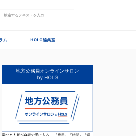
ラム
HOLG編集室
地方公務員オンラインサロン
by HOLG
学びと人脈が自宅で手に入る。 『費用』『時間』『場