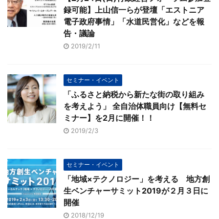
録可能】上山信一らが登壇「エストニア
電子政府事情」「水道民営化」などを報
告・議論
2019/2/11
セミナー・イベント
「ふるさと納税から新たな街の取り組み
を考えよう」 全自治体職員向け【無料セ
ミナー】を2月に開催！！
2019/2/3
セミナー・イベント
「地域×テクノロジー」を考える 地方創
生ベンチャーサミット2019が２月３日に
開催
2018/12/19