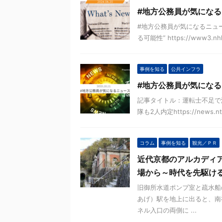
#地方公務員が気になる
#地方公務員が気になるニュー
る可能性” https://www3.nhk.o
事例を知る
公共インフラ
#地方公務員が気になる
記事タイトル：運転士不足で
隊も2人内定https://news.ntv.c
コラム
事例を知る
観光／ＰＲ
近代京都のアルカディ
場から～時代を先駆ける
旧御所水道ポンプ室と疏水船
あげ）駅を地上に出ると、南
ネル入口の両側に ...