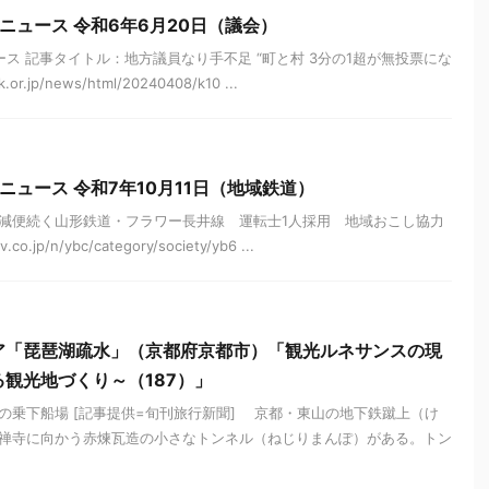
ニュース 令和6年6月20日（議会）
ス 記事タイトル：地方議員なり手不足 “町と村 3分の1超が無投票にな
r.jp/news/html/20240408/k10 ...
ニュース 令和7年10月11日（地域鉄道）
減便続く山形鉄道・フラワー長井線 運転士1人採用 地域おこし協力
o.jp/n/ybc/category/society/yb6 ...
ア「琵琶湖疏水」（京都府京都市）「観光ルネサンスの現
観光地づくり～（187）」
の乗下船場 [記事提供=旬刊旅行新聞] 京都・東山の地下鉄蹴上（け
禅寺に向かう赤煉瓦造の小さなトンネル（ねじりまんぽ）がある。トン