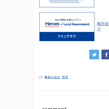
地方自
ブ
-
事例を知る
,
防災
comment