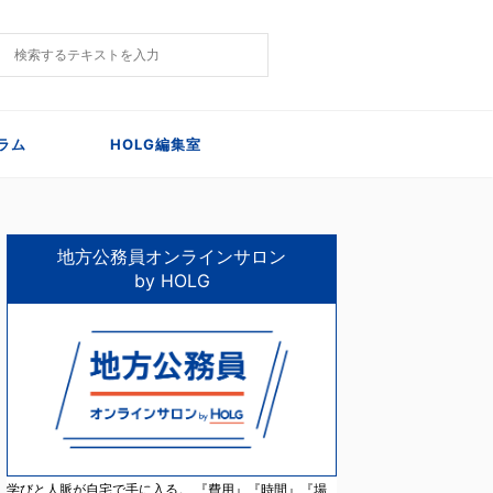
ラム
HOLG編集室
地方公務員オンラインサロン
by HOLG
学びと人脈が自宅で手に入る。 『費用』『時間』『場