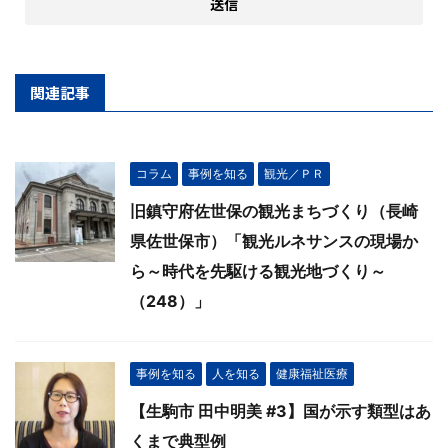
関連記事
コラム
事例を知る
観光／ＰＲ
旧鎮守府佐世保の観光まちづくり（長崎
県佐世保市）「観光ルネサンスの現場か
ら～時代を先駆ける観光地づくり～
（248）」
事例を知る
人を知る
健康福祉医療
【生駒市 田中明美 #3】国が示す類型はあ
くまで典型例