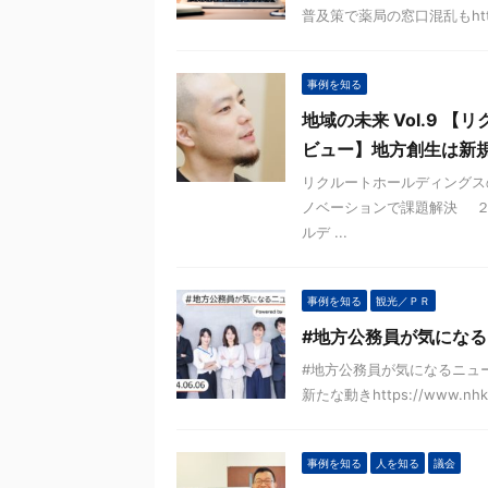
普及策で薬局の窓口混乱もhttps://w
事例を知る
地域の未来 Vol.9
ビュー】地方創生は新
リクルートホールディングスの麻
ノベーションで課題解決 ２
ルデ ...
事例を知る
観光／ＰＲ
#地方公務員が気になる
#地方公務員が気になるニュ
新たな動きhttps://www.nhk.or.j
事例を知る
人を知る
議会