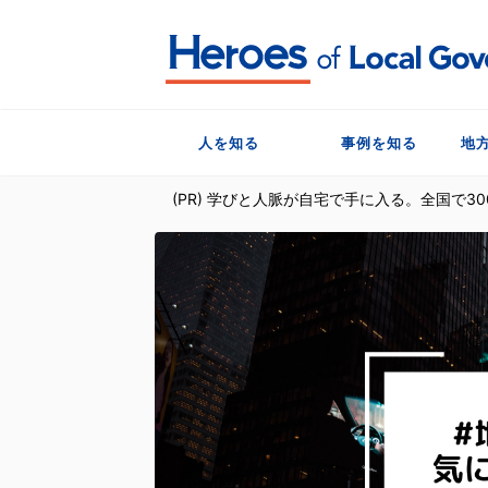
人を知る
事例を知る
地
(PR) 学びと人脈が自宅で手に入る。全国で