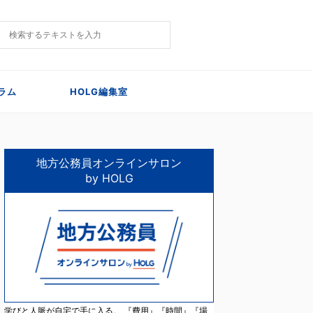
ラム
HOLG編集室
地方公務員オンラインサロン
by HOLG
学びと人脈が自宅で手に入る。 『費用』『時間』『場