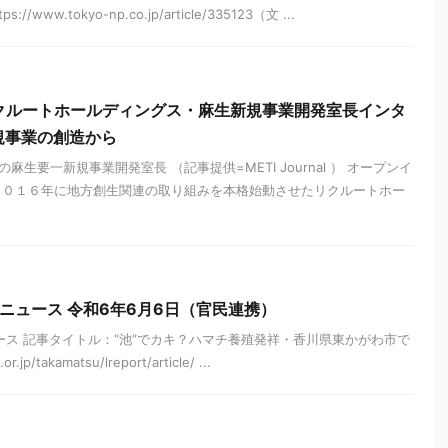
ww.tokyo-np.co.jp/article/335123（文 ...
 【リクルートホールディングス・麻生新規事業開発室長インタ
規事業の創造から
生要一新規事業開発室長 （記事提供=METI Journal ） オープンイ
０１６年に地方創生関連の取り組みを本格始動させたリクルートホー
ニュース 令和6年6月6日（官民連携）
ース 記事タイトル：“池”でカキ？ハマチ養殖発祥・香川県東かがわ市で
p/takamatsu/lreport/article/ ...