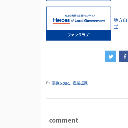
地方自
ブ
-
事例を知る
,
産業振興
comment