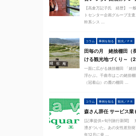
【高倉万記子氏 経歴】 一般
トセンター企画グループ主査。
幹系シス ...
コラム
事例を知る
観光／ＰＲ
田毎の月 姥捨棚田（
ける観光地づくり～（2
一面に広がる姨捨棚田 「姥
浮かぶ。千曲市はこの姥捨棚
（冠着山）の麓の棚田 ...
コラム
事例を知る
観光／ＰＲ
森さん辞任 サービス業
[記事提供=旬刊旅行新聞]
漕ぎついた。あの女性差別発
年12月に発 ...