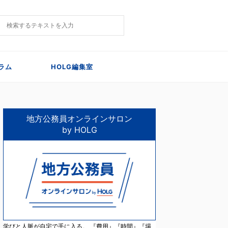
ラム
HOLG編集室
地方公務員オンラインサロン
by HOLG
学びと人脈が自宅で手に入る。 『費用』『時間』『場