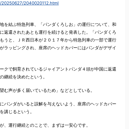
a/20250627/2040020112.html
地を結ぶ特急列車、「パンダくろしお」の運行について、和
に返還されたあとも運行を続けると発表した。「パンダくろ
もうと、ＪＲ西日本が２０１７年から特急列車の一部で運行
がラッピングされ、座席のヘッドカバーにはパンダがデザイ
ークで飼育されているジャイアントパンダ４頭が中国に返還
の継続を決めたという。
望む声が多く届いているため」などとしている。
にパンダがいると誤解を与えないよう、座席のヘッドカバー
を講じるという。
が、運行継続とのことで、まずは一安心です。