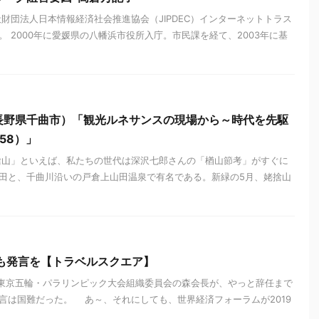
財団法人日本情報経済社会推進協会（JIPDEC）インターネットトラス
 2000年に愛媛県の八幡浜市役所入庁。市民課を経て、2003年に基
長野県千曲市）「観光ルネサンスの現場から～時代を先駆
58）」
捨山」といえば、私たちの世代は深沢七郎さんの「楢山節考」がすぐに
田と、千曲川沿いの戸倉上山田温泉で有名である。新緑の5月、姥捨山
も発言を【トラベルスクエア】
 東京五輪・パラリンピック大会組織委員会の森会長が、やっと辞任まで
言は国難だった。 あ～、それにしても、世界経済フォーラムが2019