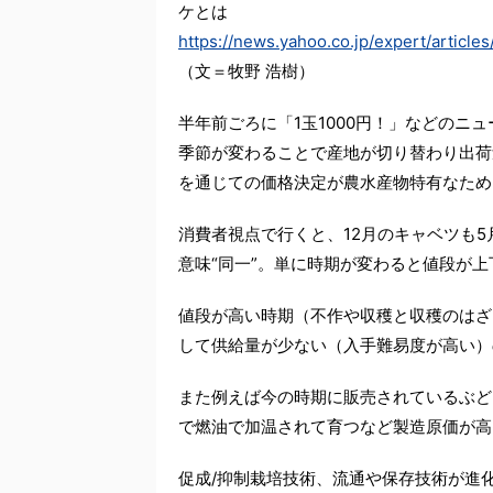
ケとは
https://news.yahoo.co.jp/expert/articl
（文＝牧野 浩樹）
半年前ごろに「1玉1000円！」などのニ
季節が変わることで産地が切り替わり出荷
を通じての価格決定が農水産物特有なため
消費者視点で行くと、12月のキャベツも
意味“同一”。単に時期が変わると値段が上
値段が高い時期（不作や収穫と収穫のはざ
して供給量が少ない（入手難易度が高い）
また例えば今の時期に販売されているぶど
で燃油で加温されて育つなど製造原価が高
促成/抑制栽培技術、流通や保存技術が進