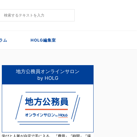
ラム
HOLG編集室
地方公務員オンラインサロン
by HOLG
学びと人脈が自宅で手に入る。 『費用』『時間』『場