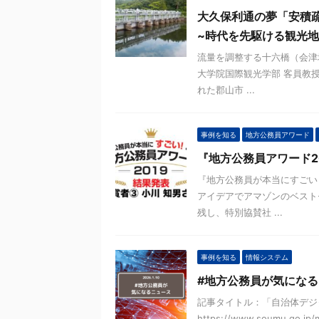
大久保利通の夢「安積
~時代を先駆ける観光地
流量を調整する十六橋（会津地
大学院国際観光学部 客員教授
れた郡山市 ...
事例を知る
地方公務員アワード
『地方公務員アワード2
『地方公務員が本当にすごい
アイデアでアマゾンのベスト
残し、特別協賛社 ...
事例を知る
情報システム
#地方公務員が気になるニ
記事タイトル：「自治体デジ
https://www.soumu.go.jp/