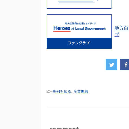
地方自
ブ
-
事例を知る
,
産業振興
comment