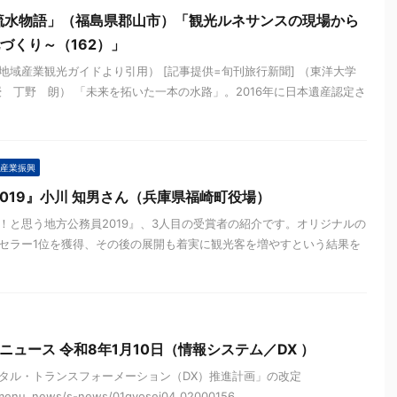
疏水物語」（福島県郡山市）「観光ルネサンスの現場から
づくり～（162）」
域産業観光ガイドより引用） [記事提供=旬刊旅行新聞] （東洋大学
 丁野 朗） 「未来を拓いた一本の水路」。2016年に日本遺産認定さ
産業振興
019』小川 知男さん（兵庫県福崎町役場）
！と思う地方公務員2019』、3人目の受賞者の紹介です。オリジナルの
セラー1位を獲得、その後の展開も着実に観光客を増やすという結果を
ュース 令和8年1月10日（情報システム／DX ）
タル・トランスフォーメーション（DX）推進計画」の改定
menu_news/s-news/01gyosei04_02000156 ...