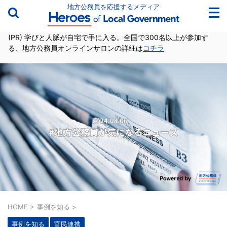
地方公務員を応援するメディア
(PR) 学びと人脈が自宅で手に入る。全国で300名以上が参加す
る、地方公務員オンラインサロンの詳細は
コチラ
HOME
>
事例を知る
>
事例を知る
官民連携