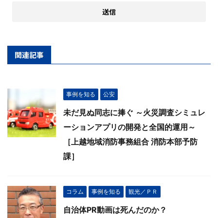
関連記事
事例を知る
公安
未だ見ぬ同志に捧ぐ ～火災調査シミュレ
ーションアプリの開発と全国的運用～
［上越地域消防事務組合 消防本部予防
課］
コラム
事例を知る
観光／ＰＲ
自治体PR動画は死んだのか？