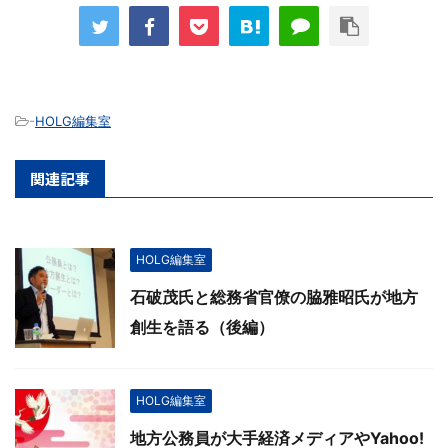
-
HOLG編集室
関連記事
HOLG編集室
石破茂氏と総務省官僚の脇雅昭氏が地方
創生を語る（後編）
HOLG編集室
地方公務員が大手経済メディアやYahoo!