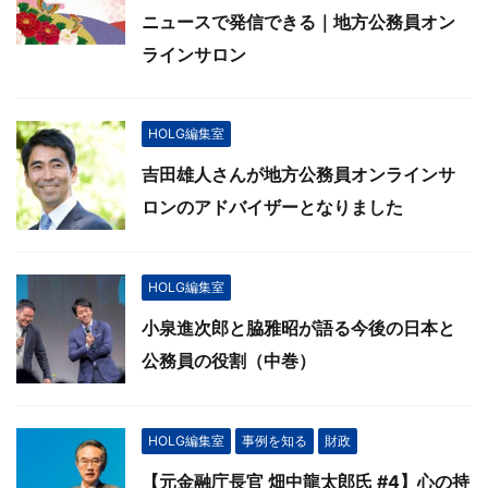
ニュースで発信できる｜地方公務員オン
ラインサロン
HOLG編集室
吉田雄人さんが地方公務員オンラインサ
ロンのアドバイザーとなりました
HOLG編集室
小泉進次郎と脇雅昭が語る今後の日本と
公務員の役割（中巻）
HOLG編集室
事例を知る
財政
【元金融庁長官 畑中龍太郎氏 #4】心の持