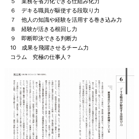
５ 業務を省力化できる仕組み化力
６ デキる職員が駆使する段取り力
７ 他人の知識や経験を活用する巻き込み力
８ 経験が活きる根回し力
９ 即断即決できる判断力
10 成果を飛躍させるチーム力
コラム 究極の仕事人？