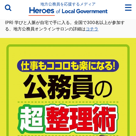
地方公務員を応援するメディア
(PR) 学びと人脈が自宅で手に入る。全国で300名以上が参加す
る、地方公務員オンラインサロンの詳細は
コチラ