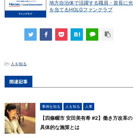
地方自治体で活躍する職員・首長に光
を当てるHOLGファンクラブ
-
人を知る
関連記事
事例を知る
人を知る
人事
【四條畷市 安田美有希 #2】働き方改革の
具体的な施策とは