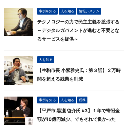
事例を知る
人を知る
情報システム
テクノロジーの力で民主主義を拡張する
～デジタルガバメントが進むと不要とな
るサービスを提供～
人を知る
【生駒市長 小紫雅史氏：第３話】２万時
間を超える残業を削減
事例を知る
人を知る
税務
【平戸市 黒瀬 啓介氏 #3】１年で寄附金
額が10億円減少、でもそれで良かった