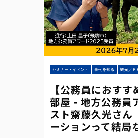
セミナー・イベント
事例を知る
観光／Ｐ
【公務員におすす
部屋 - 地方公務
スト齋藤久光さん
ーションって結局