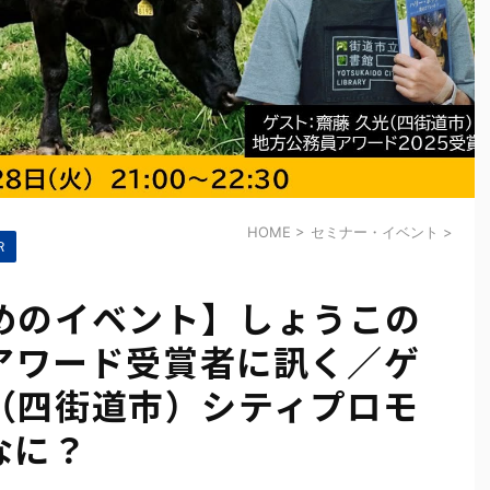
HOME
>
セミナー・イベント
>
Ｒ
めのイベント】しょうこの
員アワード受賞者に訊く／ゲ
（四街道市）シティプロモ
なに？