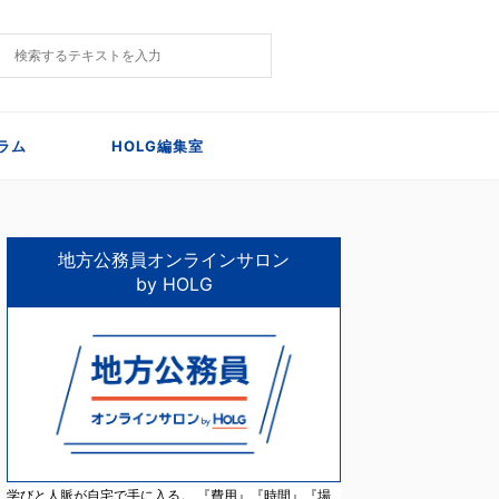
ラム
HOLG編集室
地方公務員オンラインサロン
by HOLG
学びと人脈が自宅で手に入る。 『費用』『時間』『場