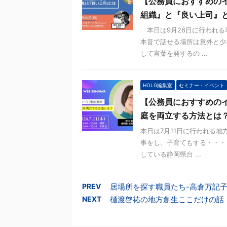
【公務員におすすめのイ
組織』と『良い上司』
本日は9月26日に行われる
本音で話せる場所は意外と少
して言葉を発するの ...
HOLG編集室
セミナー・イベント
【公務員におすすめの
庭を両立する方法とは
本日は7月11日に行われる
事をし、子育てもする・・・
している静岡県台 ...
PREV
居場所を探す職員たち-高倉万記
NEXT
樋渡啓祐の地方創生ここだけの話【V