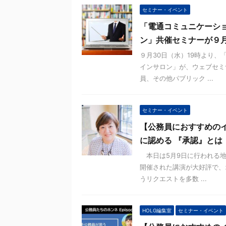
セミナー・イベント
「電通コミュニケーシ
ン」共催セミナーが９月
９月30日（水）19時より
インサロン」が、ウェブセミ
員、その他パブリック ...
セミナー・イベント
【公務員におすすめのイ
に認める 『承認』とは
本日は5月9日に行われる地
開催された講演が大好評で、
うリクエストを多数 ...
HOLG編集室
セミナー・イベント