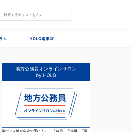
ラム
HOLG編集室
地方公務員オンラインサロン
by HOLG
学びと人脈が自宅で手に入る。 『費用』『時間』『場