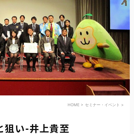
HOME
>
セミナー・イベント
>
と狙い-井上貴至