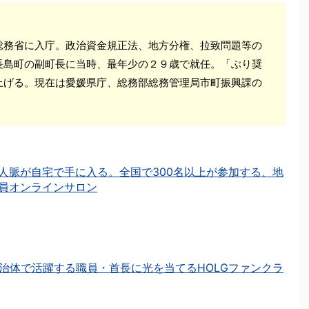
総務省に入庁。政治資金規正法、地方分権、拉致問題等の
長島町の副町長に当時、最年少の２９歳で就任。「ぶり奨
上げる。現在は愛媛県庁、総務部総務管理局市町振興課の
人脈が自宅で手に入る。全国で300名以上が参加する、地
員オンラインサロン
治体で活躍する職員・首長に光を当てるHOLGファンクラ