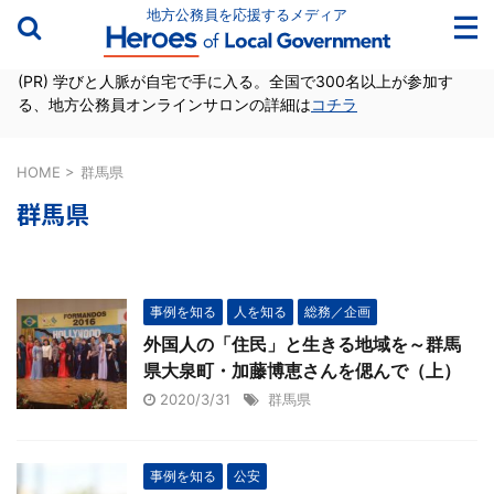
地方公務員を応援するメディア
(PR) 学びと人脈が自宅で手に入る。全国で300名以上が参加す
る、地方公務員オンラインサロンの詳細は
コチラ
HOME
>
群馬県
群馬県
事例を知る
人を知る
総務／企画
外国人の「住民」と生きる地域を～群馬
県大泉町・加藤博恵さんを偲んで（上）
2020/3/31
群馬県
事例を知る
公安