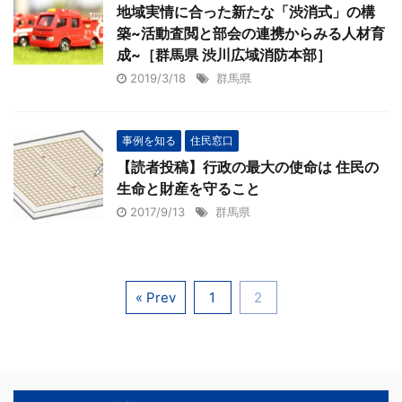
地域実情に合った新たな「渋消式」の構
築~活動査閲と部会の連携からみる人材育
成~［群馬県 渋川広域消防本部］
2019/3/18
群馬県
事例を知る
住民窓口
【読者投稿】行政の最大の使命は 住民の
生命と財産を守ること
2017/9/13
群馬県
« Prev
1
2