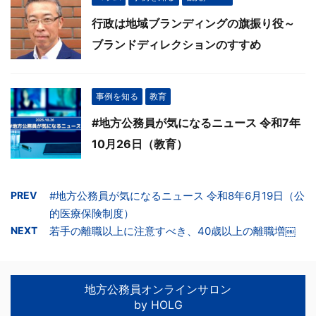
行政は地域ブランディングの旗振り役～
ブランドディレクションのすすめ
事例を知る
教育
#地方公務員が気になるニュース 令和7年
10月26日（教育）
PREV
#地方公務員が気になるニュース 令和8年6月19日（公
的医療保険制度）
NEXT
若手の離職以上に注意すべき、40歳以上の離職増￼
地方公務員オンラインサロン
by HOLG