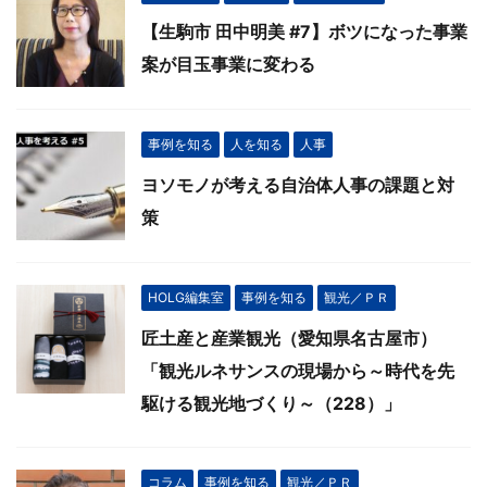
【生駒市 田中明美 #7】ボツになった事業
案が目玉事業に変わる
事例を知る
人を知る
人事
ヨソモノが考える自治体人事の課題と対
策
HOLG編集室
事例を知る
観光／ＰＲ
匠土産と産業観光（愛知県名古屋市）
「観光ルネサンスの現場から～時代を先
駆ける観光地づくり～（228）」
コラム
事例を知る
観光／ＰＲ