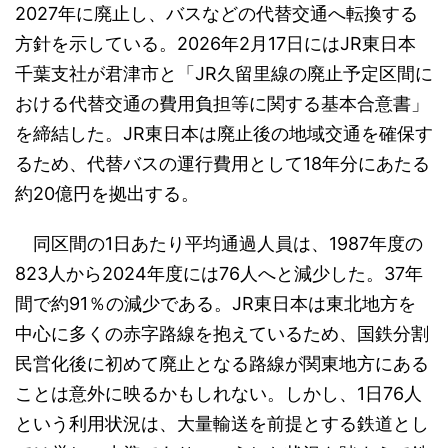
2027年に廃止し、バスなどの代替交通へ転換する
方針を示している。2026年2月17日にはJR東日本
千葉支社が君津市と「JR久留里線の廃止予定区間に
おける代替交通の費用負担等に関する基本合意書」
を締結した。JR東日本は廃止後の地域交通を確保す
るため、代替バスの運行費用として18年分にあたる
約20億円を拠出する。
同区間の1日あたり平均通過人員は、1987年度の
823人から2024年度には76人へと減少した。37年
間で約91％の減少である。JR東日本は東北地方を
中心に多くの赤字路線を抱えているため、国鉄分割
民営化後に初めて廃止となる路線が関東地方にある
ことは意外に映るかもしれない。しかし、1日76人
という利用状況は、大量輸送を前提とする鉄道とし